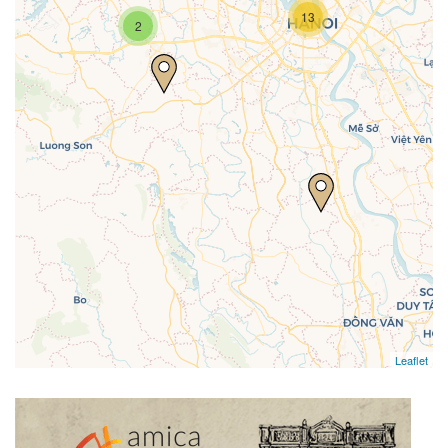
13
2
Travelers' Map is loading...
If you see this after your page is
loaded completely, leafletJS files are
missing.
Leaflet