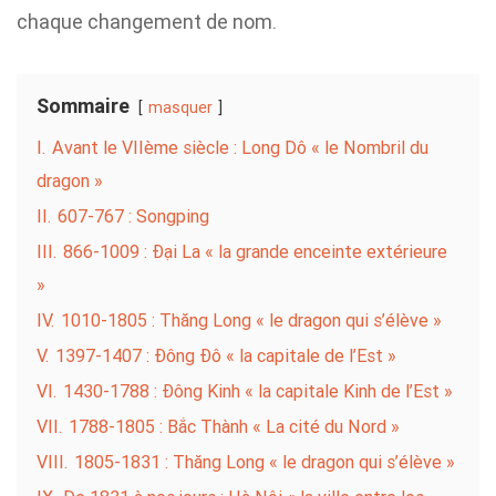
chaque changement de nom.
Sommaire
masquer
I.
Avant le VIIème siècle : Long Dô « le Nombril du
dragon »
II.
607-767 : Songping
III.
866-1009 : Đại La « la grande enceinte extérieure
»
IV.
1010-1805 : Thăng Long « le dragon qui s’élève »
V.
1397-1407 : Đông Đô « la capitale de l’Est »
VI.
1430-1788 : Đông Kinh « la capitale Kinh de l’Est »
VII.
1788-1805 : Bắc Thành « La cité du Nord »
VIII.
1805-1831 : Thăng Long « le dragon qui s’élève »