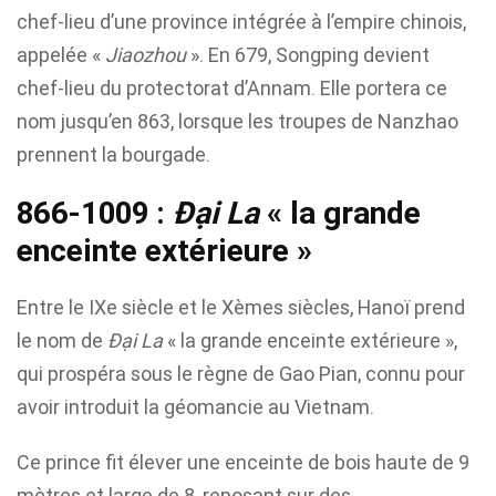
chef-lieu d’une province intégrée à l’empire chinois,
appelée «
Jiaozhou
». En 679, Songping devient
chef-lieu du protectorat d’Annam. Elle portera ce
nom jusqu’en 863, lorsque les troupes de Nanzhao
prennent la bourgade.
866-1009 :
Đại La
« la grande
enceinte extérieure »
Entre le IXe siècle et le Xèmes siècles, Hanoï prend
le nom de
Đại La
« la grande enceinte extérieure »,
qui prospéra sous le règne de Gao Pian, connu pour
avoir introduit la géomancie au Vietnam.
Ce prince fit élever une enceinte de bois haute de 9
mètres et large de 8, reposant sur des