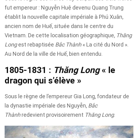
fut empereur : Nguyễn Huệ devenu Quang Trung
établit la nouvelle capitale impériale à Phú Xuân,
ancien nom de Huế, située dans le centre du
Vietnam. De cette localisation géographique,
Thăng
Long
est rebaptisée
Bắc Thành
« La cité du Nord ».
Au Nord de la ville de Huế, bien entendu.
1805-1831 :
Thăng Long
« le
dragon qui s’élève »
Sous le règne de l’empereur Gia Long, fondateur de
la dynastie impériale des Nguyễn,
Bắc
Thành
redevient provisoirement
Thăng Long
.