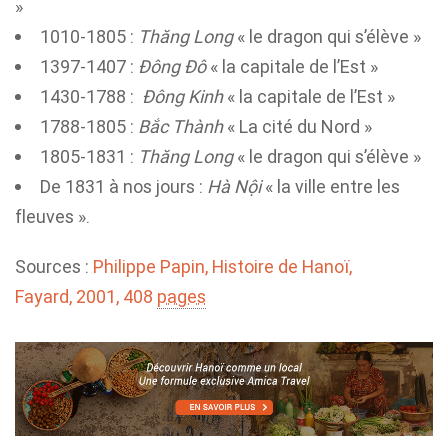
»
1010-1805 :
Thăng Long
« le dragon qui s’élève »
1397-1407 :
Đông Đô
« la capitale de l’Est »
1430-1788 :
Đông Kinh
« la capitale de l’Est »
1788-1805 :
Bắc Thành
« La cité du Nord »
1805-1831 :
Thăng Long
« le dragon qui s’élève »
De 1831 à nos jours :
Hà Nội
« la ville entre les
fleuves ».
Sources :
Philippe Papin,
Histoire de Hanoï
,
Fayard,
2001
, 408
pages