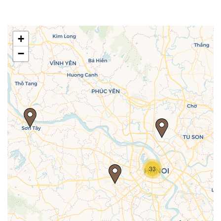
+
−
Travelers' Map is loading...
33
If you see this after your page is
loaded completely, leafletJS files are
missing.