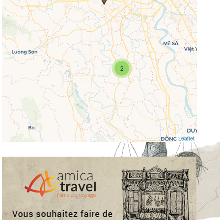
missing.
2
Leaflet