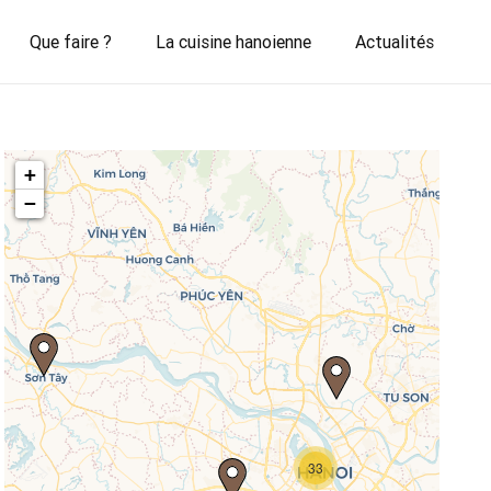
Que faire ?
La cuisine hanoienne
Actualités
+
−
Travelers' Map is loading...
33
If you see this after your page is
loaded completely, leafletJS files are