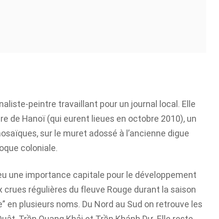
iste-peintre travaillant pour un journal local. Elle
re de Hanoï (qui eurent lieues en octobre 2010), un
saïques, sur le muret adossé à l’ancienne digue
poque coloniale.
a eu une importance capitale pour le développement
x crues régulières du fleuve Rouge durant la saison
e” en plusieurs noms. Du Nord au Sud on retrouve les
uật, Trần Quang Khải et Trần Khánh Dư. Elle reste