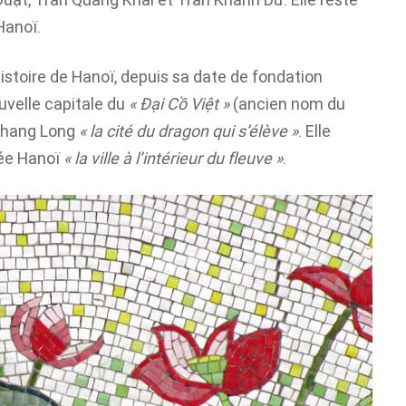
Hanoï.
’histoire de Hanoï, depuis sa date de fondation
ouvelle capitale du
« Đại Cồ Việt »
(ancien nom du
Thang Long
« la cité du dragon qui s’élève »
. Elle
sée Hanoï
« la ville à l’intérieur du fleuve »
.