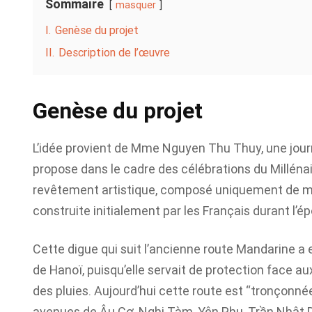
Sommaire
masquer
I.
Genèse du projet
II.
Description de l’œuvre
Genèse du projet
L’idée provient de Mme Nguyen Thu Thuy, une journal
propose dans le cadre des célébrations du Millénai
revêtement artistique, composé uniquement de mo
construite initialement par les Français durant l’é
Cette digue qui suit l’ancienne route Mandarine 
de Hanoï, puisqu’elle servait de protection face au
des pluies. Aujourd’hui cette route est “tronçonné
avenues de Âu Cơ, Nghi Tàm, Yên Phụ, Trần Nhật D