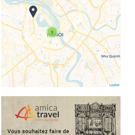
missing.
6
Leaflet