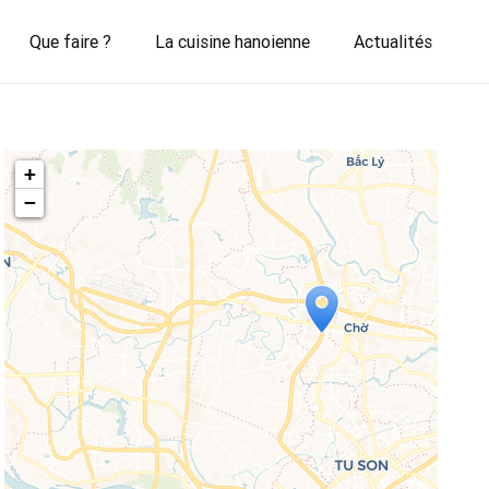
Que faire ?
La cuisine hanoienne
Actualités
+
−
Travelers' Map is loading...
If you see this after your page is
loaded completely, leafletJS files are