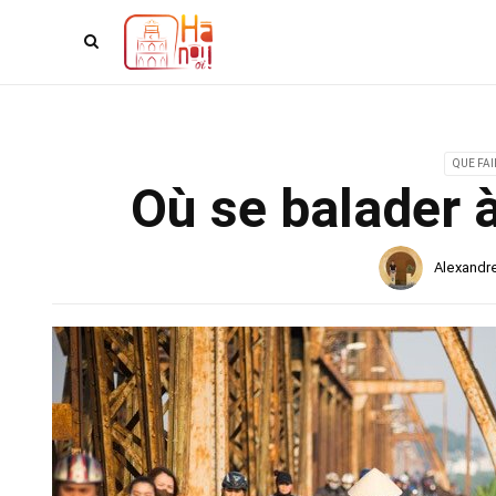
QUE FAI
Où se balader à
Alexandr