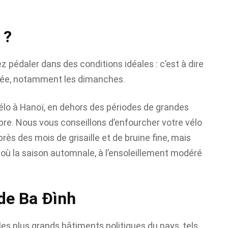
 ?
ez pédaler dans des conditions idéales : c’est à dire
soirée, notamment les dimanches.
e vélo à Hanoï, en dehors des périodes de grandes
mbre. Nous vous conseillons d’enfourcher votre vélo
rès des mois de grisaille et de bruine fine, mais
 où la saison automnale, à l’ensoleillement modéré
 de Ba Đình
te les plus grands bâtiments politiques du pays, tels