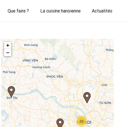
Que faire ?
La cuisine hanoienne
Actualités
+
−
Travelers' Map is loading...
33
If you see this after your page is
loaded completely, leafletJS files are