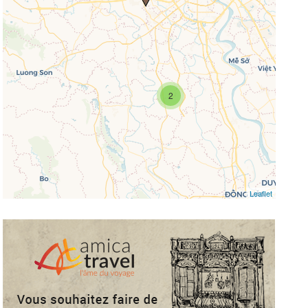
missing.
2
Leaflet