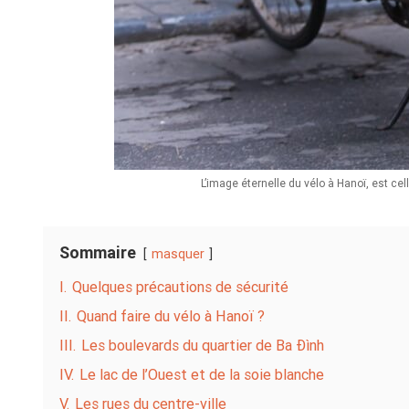
L’image éternelle du vélo à Hanoï, est ce
Sommaire
masquer
I.
Quelques précautions de sécurité
II.
Quand faire du vélo à Hanoï ?
III.
Les boulevards du quartier de Ba Đình
IV.
Le lac de l’Ouest et de la soie blanche
V.
Les rues du centre-ville